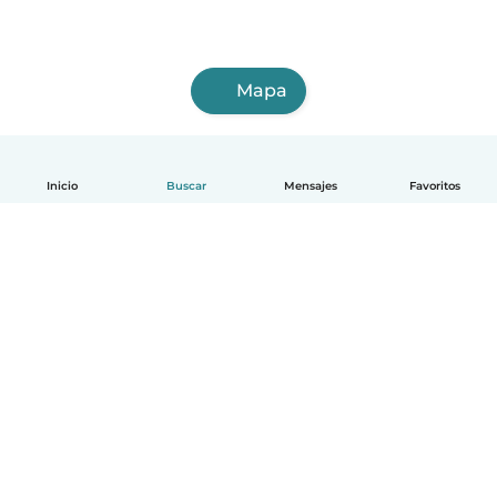
Mapa
Inicio
Buscar
Mensajes
Favoritos
Español
Cómo funciona
Ayuda
Términos y Privacidad
Precios
Datos de la empresa
Babysits para Empresas
Normas de la comunidad