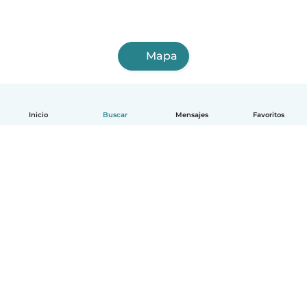
Mapa
Inicio
Buscar
Mensajes
Favoritos
Español
Cómo funciona
Ayuda
Términos y Privacidad
Precios
Datos de la empresa
Babysits para Empresas
Normas de la comunidad