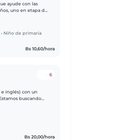
ue ayude con las
iños, uno en etapa de
ecesitan alguien que
•
Niño de primaria
s
Bs 10,60/hora
6
 e inglés) con un
. Estamos buscando
 pueda cuidar a
Bs 20,00/hora