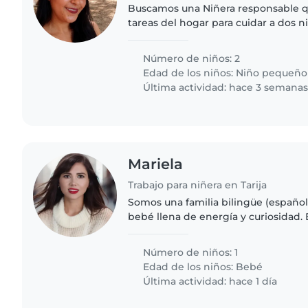
Buscamos una Niñera responsable q
tareas del hogar para cuidar a dos n
desarrollo y otro en edad escolar. N
cultive su lado..
Número de niños: 2
Edad de los niños:
Niño pequeño
Última actividad: hace 3 semana
Mariela
Trabajo para niñera en Tarija
Somos una familia bilingüe (español
bebé llena de energía y curiosidad
una niñera confiable y cariñosa que
nuestra bebé en nuestra..
Número de niños: 1
Edad de los niños:
Bebé
Última actividad: hace 1 día