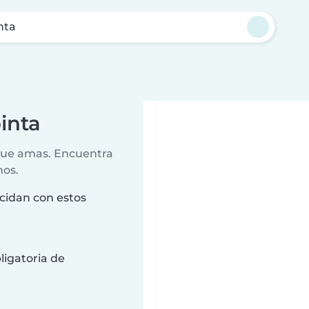
nta
inta
 que amas. Encuentra
nos.
cidan con estos
ligatoria de