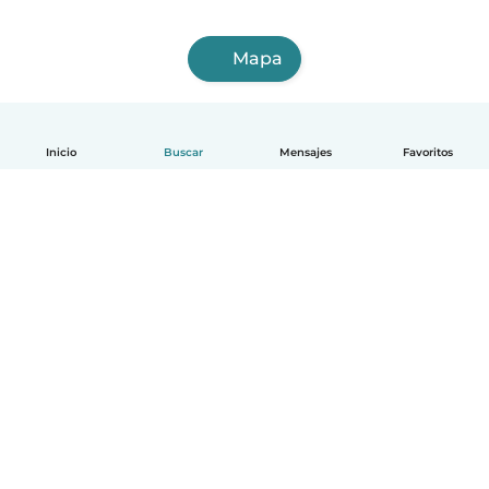
Mapa
Inicio
Buscar
Mensajes
Favoritos
Español
Cómo funciona
Ayuda
Términos y Privacidad
Precios
Datos de la empresa
Babysits para Empresas
Normas de la comunidad