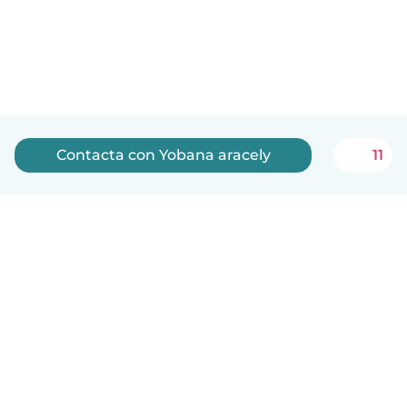
Contacta con Yobana aracely
11
Español
Cómo funciona
Ayuda
Términos y Privacidad