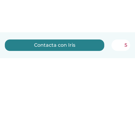
Contacta con Iris
5
Español
Cómo funciona
Ayuda
Términos y Privacidad