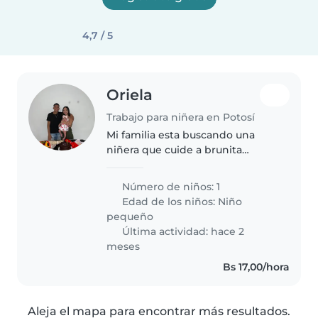
4,7 / 5
Oriela
Trabajo para niñera en Potosí
Mi familia esta buscando una
niñera que cuide a brunita
nuestra primogenita, que sea de
preferencia amorosa, paciente,
Número de niños: 1
cariñosa,que juegue con bruna,
Edad de los niños:
Niño
que le guste los niños. Brunita..
pequeño
Última actividad: hace 2
meses
Bs 17,00/hora
Aleja el mapa para encontrar más resultados.