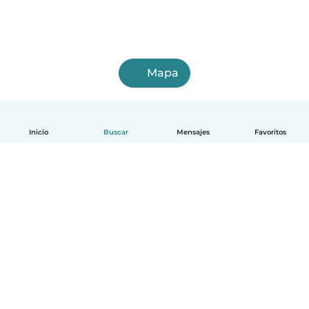
Mapa
Inicio
Buscar
Mensajes
Favoritos
Español
Cómo funciona
Ayuda
Términos y Privacidad
Precios
Datos de la empresa
Babysits para Empresas
Normas de la comunidad