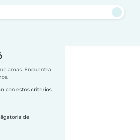
ó
 que amas. Encuentra
nos.
n con estos criterios
ligatoria de