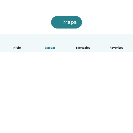
Mapa
Inicio
Buscar
Mensajes
Favoritos
Español
Cómo funciona
Ayuda
Términos y Privacidad
Precios
Datos de la empresa
Babysits para Empresas
Normas de la comunidad