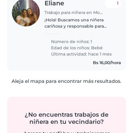
Eliane
1
Trabajo para niñera en Montero
¡Hola! Buscamos una niñera
cariñosa y responsable para
nuestro bebé, un niño/a lleno/a
de energía y muy curioso/a. Nos
Número de niños: 1
encantaría alguien que se sienta
Edad de los niños:
Bebé
cómodo/a co
Última actividad: hace 1 mes
Bs 16,00/hora
Aleja el mapa para encontrar más resultados.
¿No encuentras trabajos de
niñera en tu vecindario?