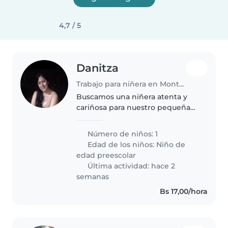
4,7 / 5
Danitza
Trabajo para niñera en Montero
Buscamos una niñera atenta y
cariñosa para nuestro pequeña
de 5 años, lleno de energía y
curiosidad. Necesitamos alguien
Número de niños: 1
cómodo con cocinar y hacer
Edad de los niños:
Niño de
tareas del hogar, además de
edad preescolar
experiencia..
Última actividad: hace 2
semanas
Bs 17,00/hora