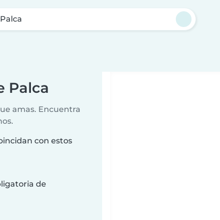
Palca
e Palca
 que amas. Encuentra
nos.
oincidan con estos
ligatoria de