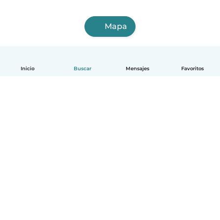
Mapa
Inicio
Buscar
Mensajes
Favoritos
Español
Cómo funciona
Ayuda
Términos y Privacidad
Precios
Datos de la empresa
Babysits para Empresas
Normas de la comunidad