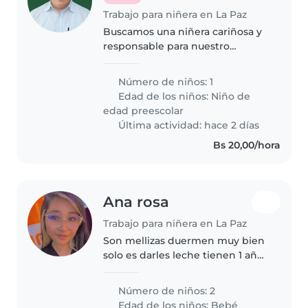
Trabajo para niñera en La Paz
Buscamos una niñera cariñosa y
responsable para nuestro
pequeño de 3 años, creativo y
lleno de energía. Ideal si te gusta
Número de niños: 1
jugar, contar cuentos y ayudar
Edad de los niños:
Niño de
con tareas sencillas.
edad preescolar
Responsable..
Última actividad: hace 2 días
Bs 20,00/hora
Ana rosa
Trabajo para niñera en La Paz
Son mellizas duermen muy bien
solo es darles leche tienen 1 año
y 5 meses
Número de niños: 2
Edad de los niños:
Bebé