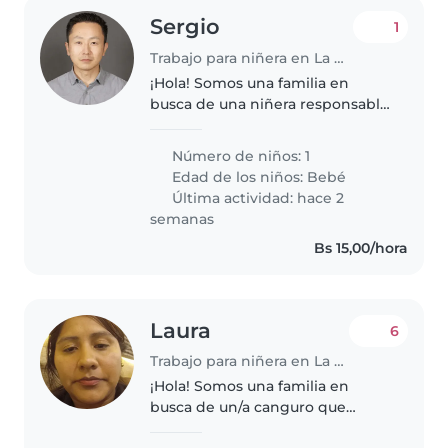
Sergio
1
Trabajo para niñera en La Paz
¡Hola! Somos una familia en
busca de una niñera responsable
y cariñosa para nuestro bebé de 1
año. Nuestro pequeño es muy
Número de niños: 1
energético, juguetón y curioso,
Edad de los niños:
Bebé
¡siempre listo para explorar!..
Última actividad: hace 2
semanas
Bs 15,00/hora
Laura
6
Trabajo para niñera en La Paz
¡Hola! Somos una familia en
busca de un/a canguro que
pueda cuidar a nuestro bebé en