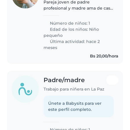
Pareja joven de padre
profesional y madre ama de casa,
con un niño de 2.5 años, en la
ciudad de la paz zona sur,
Número de niños: 1
pasando mallasilla, lado cañuma
Edad de los niños:
Niño
por Upb, que buscan una niñera
pequeño
para..
Última actividad: hace 2
meses
Bs 20,00/hora
Padre/madre
Trabajo para niñera en La Paz
Únete a Babysits para ver
este perfil completo.
Número de niños: 1