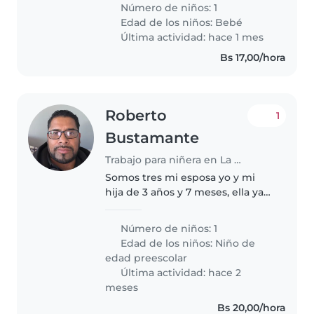
casa. Nuestro pequeño es un
Número de niños: 1
bebé lleno de energía, muy
Edad de los niños:
Bebé
curioso y juguetón. Sería genial si
Última actividad: hace 1 mes
tienes..
Bs 17,00/hora
Roberto
1
Bustamante
Trabajo para niñera en La Paz
Somos tres mi esposa yo y mi
hija de 3 años y 7 meses, ella ya
habla tiene mucha energía, solo
puede ver tele por una hora y
Número de niños: 1
por nada el celular, nos gusta
Edad de los niños:
Niño de
salir a los parques los..
edad preescolar
Última actividad: hace 2
meses
Bs 20,00/hora