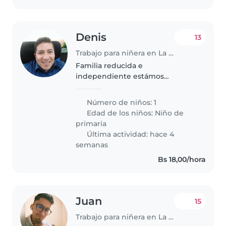
Denis
13
Trabajo para niñera en La Paz
Familia reducida e
independiente estámos
buscando una niñera confiable
que pueda cuidar a nuestro niño
Número de niños: 1
de 6 años. Necesitamos una
Edad de los niños:
Niño de
niñera que se sienta cómoda con
primaria
las mascotas y que..
Última actividad: hace 4
semanas
Bs 18,00/hora
Juan
15
Trabajo para niñera en La Paz