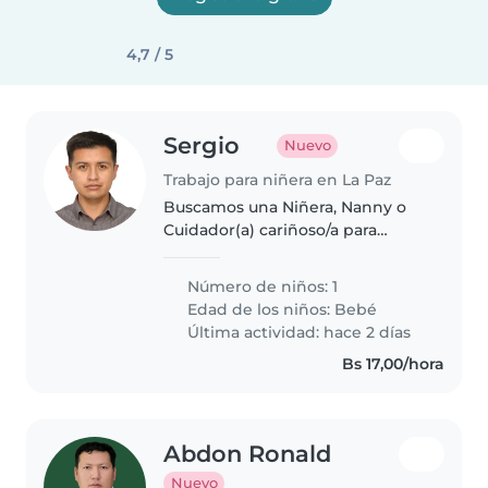
4,7 / 5
Sergio
Nuevo
Trabajo para niñera en La Paz
Buscamos una Niñera, Nanny o
Cuidador(a) cariñoso/a para
nuestro pequeño de pocos
meses, lleno de energía, afecto y
Número de niños: 1
gran inteligencia. Ideal que sea
Edad de los niños:
Bebé
responsable y con experiencia
Última actividad: hace 2 días
en..
Bs 17,00/hora
Abdon Ronald
Nuevo