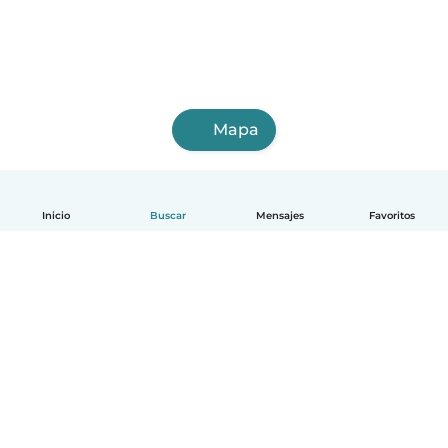
Mapa
Inicio
Buscar
Mensajes
Favoritos
Español
Cómo funciona
Ayuda
Términos y Privacidad
Precios
Datos de la empresa