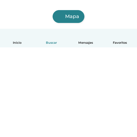
Mapa
Inicio
Buscar
Mensajes
Favoritos
Español
Cómo funciona
Ayuda
Términos y Privacidad
Precios
Datos de la empresa
Babysits para Empresas
Normas de la comunidad