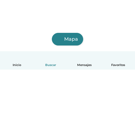
Mapa
Inicio
Buscar
Mensajes
Favoritos
Español
Cómo funciona
Ayuda
Términos y Privacidad
Precios
Datos de la empresa