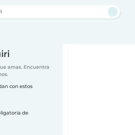
i
iri
 que amas. Encuentra
nos.
idan con estos
ligatoria de