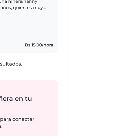
 una niñera/nanny
 años, quien es muy
 encantaría alguien
Bs 15,00/hora
sultados.
ñera en tu
 para conectar
.