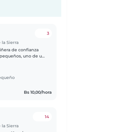
3
la Sierra
iñera de confianza
s pequeños, uno de un
 alguien que esté
equeño
Bs 10,00/hora
14
la Sierra