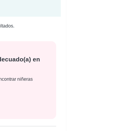
ltados.
decuado(a) en
ncontrar niñeras