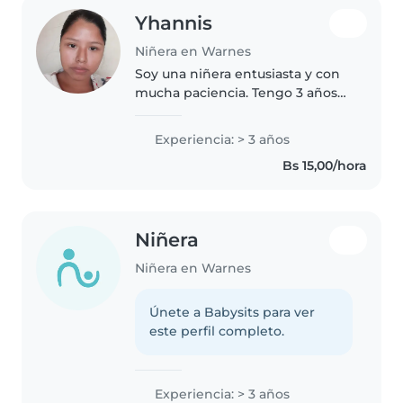
Yhannis
Niñera en Warnes
Soy una niñera entusiasta y con
mucha paciencia. Tengo 3 años
de experiencia cuidando niños
de todas las edades, desde niños
Experiencia: > 3 años
desde los 1 año de edad hasta
Bs 15,00/hora
escolares. Me encanta
entretener..
Niñera
Niñera en Warnes
Únete a Babysits para ver
este perfil completo.
Experiencia: > 3 años