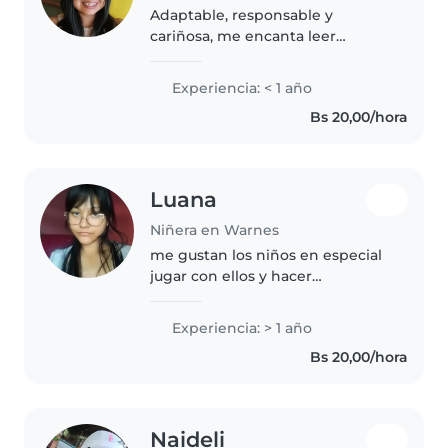
Adaptable, responsable y
cariñosa, me encanta leer
cuentos a los más pequeños. Soy
paciente y disfruto cuidando
Experiencia: < 1 año
niños, incluso con mascotas
Bs 20,00/hora
cerca. Estudiante universitaria
con ganas..
Luana
Niñera en Warnes
me gustan los niños en especial
jugar con ellos y hacer
actividades con ellos, megusta
cocinar y hacer postres, tambien
Experiencia: > 1 año
leer.
Bs 20,00/hora
Naideli