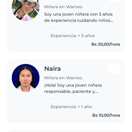
Niñera en Warnes
Soy una joven niñera con 5 años
de experiencia cuidando niños
de todas las edades. Tengo
formación en enfermería y me
Experiencia: > 5 años
encanta hacer manualidades y
Bs 20,00/hora
jugar con los niños. Soy
responsable,..
Naira
Niñera en Warnes
¡Hola! Soy una joven niñera
responsable, paciente y
amigable. Tengo 1 año de
experiencia cuidando bebés.
Experiencia: > 1 año
Actualmente, estoy estudiando
Bs 10,00/hora
Contaduría Pública. Me encanta
jugar con los..