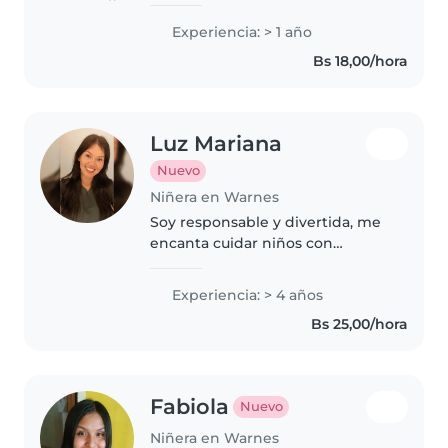
paciente y cariñosa con los
niños. Me gusta cuidar bebés y
Experiencia: > 1 año
niños pequeños, jugar con ellos,
Bs 18,00/hora
ayudarlos a aprender y
asegurarme..
Luz Mariana
Nuevo
Niñera en Warnes
Soy responsable y divertida, me
encanta cuidar niños con
creatividad y música. Con 4 años
de experiencia con preescolares
Experiencia: > 4 años
y escolares, manejo
Bs 25,00/hora
manualidades y actividades
divertidas...
Fabiola
Nuevo
Niñera en Warnes