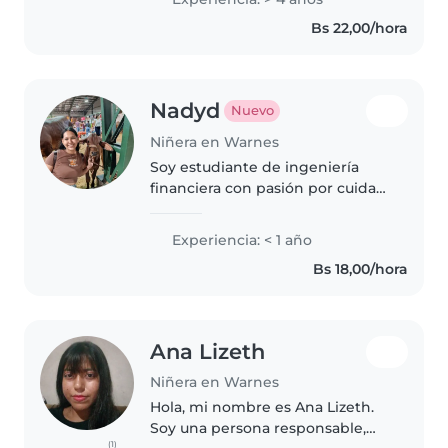
cuentos y leer libros me encanta
Bs 22,00/hora
los niños.... se que nose van
arrepentir..
Nadyd
Nuevo
Niñera en Warnes
Soy estudiante de ingeniería
financiera con pasión por cuidar
niños. Me encanta leer y hacer
manualidades con ellos. Muy
Experiencia: < 1 año
responsable, amigable y
Bs 18,00/hora
paciente. Me adapto bien a tu
horario..
Ana Lizeth
Niñera en Warnes
Hola, mi nombre es Ana Lizeth.
Soy una persona responsable,
(1)