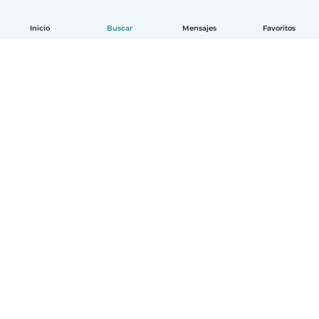
Inicio
Buscar
Mensajes
Favoritos
Español
Cómo funciona
Ayuda
Términos y Privacidad
Precios
Datos de la empresa
Babysits para Empresas
Normas de la comunidad
© Babysits B.V.