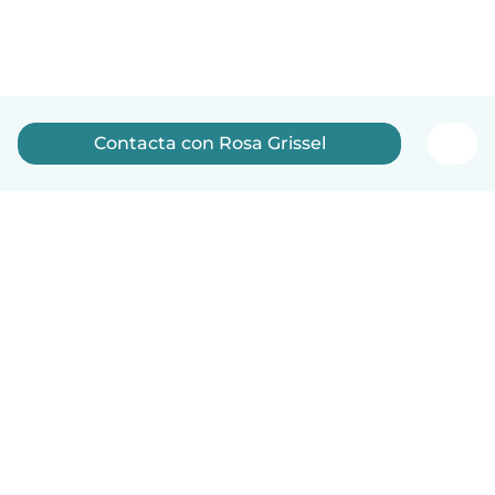
Contacta con Rosa Grissel
Español
Cómo funciona
Ayuda
Términos y Privacidad
Precios
Datos de la empresa