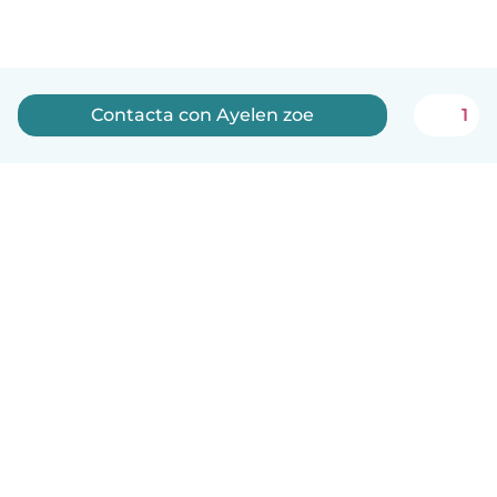
Contacta con Ayelen zoe
1
Español
Cómo funciona
Ayuda
Términos y Privacidad
Precios
Datos de la empresa
Babysits para Empresas
Normas de la comunidad