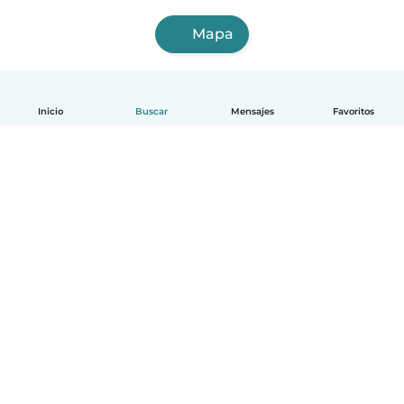
Mapa
Inicio
Buscar
Mensajes
Favoritos
Español
Cómo funciona
Ayuda
Términos y Privacidad
Precios
Datos de la empresa
Babysits para Empresas
Normas de la comunidad