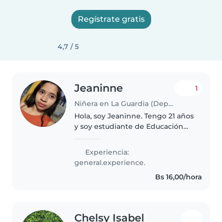
Regístrate gratis
4,7 / 5
Jeaninne
1
Niñera en La Guardia (Departamento de Santa Cruz)
Hola, soy Jeaninne. Tengo 21 años
y soy estudiante de Educación
Parvularia. Me considero una
persona amigable, paciente y
Experiencia:
entusiasta, siempre procurando
general.experience.
crear un ambiente seguro,..
Bs 16,00/hora
Chelsy Isabel