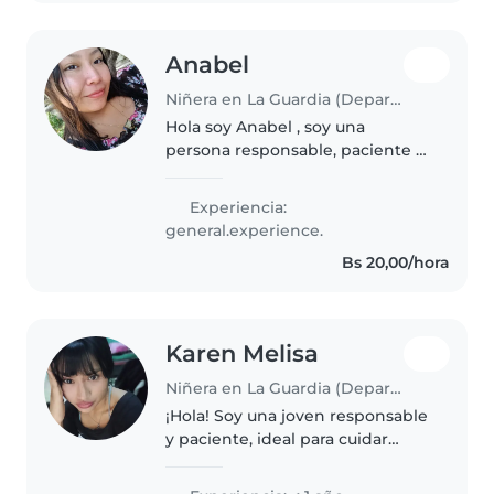
Anabel
Niñera en La Guardia (Departamento de Santa Cruz)
Hola soy Anabel , soy una
persona responsable, paciente y
cariñosa con vocación para el
cuidado infantil. Me gusta
Experiencia:
trabajar con niños , brindarles
general.experience.
atención apoyo y un ambiente
Bs 20,00/hora
seguro...
Karen Melisa
Niñera en La Guardia (Departamento de Santa Cruz)
¡Hola! Soy una joven responsable
y paciente, ideal para cuidar
niños en tu hogar. Aunque estoy
empezando en el mundo del