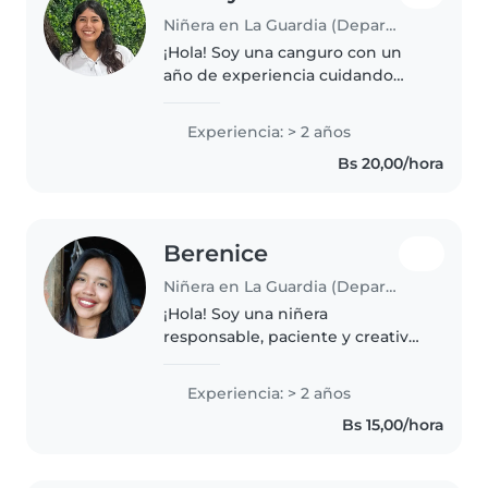
Niñera en La Guardia (Departamento de Santa Cruz)
¡Hola! Soy una canguro con un
año de experiencia cuidando
desde preescolares hasta niños
en edad escolar. Me encanta
Experiencia: > 2 años
dibujar, leerles cuentos y
Bs 20,00/hora
compartir música con ellos.
Disfruto..
Berenice
Niñera en La Guardia (Departamento de Santa Cruz)
¡Hola! Soy una niñera
responsable, paciente y creativa
en sus 20s con 2 años de
experiencia cuidando bebés.
Experiencia: > 2 años
Tengo certificación en primeros
Bs 15,00/hora
auxilios y me encanta cocinar.
Me especializo..