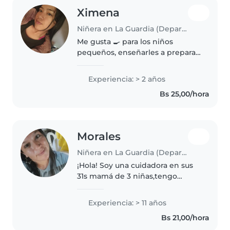
Ximena
Niñera en La Guardia (Departamento de Santa Cruz)
Me gusta 🍳 para los niños
pequeños, enseñarles a preparar
comida, enseñarles cosas del
estudio, doblar ropa, leer,
Experiencia: > 2 años
Bs 25,00/hora
Morales
Niñera en La Guardia (Departamento de Santa Cruz)
¡Hola! Soy una cuidadora en sus
31s mamá de 3 niñas,tengo
experiencia en el cuidado de
niños de todas las edades. Me
Experiencia: > 11 años
encanta leer, hacer música y
Bs 21,00/hora
jugar con los niños. Además,
estoy..