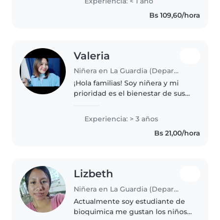
Experiencia: < 1 año
cuidado infantil, tengo
Bs 109,60/hora
experiencia con niños pequeños
y me..
Valeria
Niñera en La Guardia (Departamento de Santa Cruz)
¡Hola familias! Soy niñera y mi
prioridad es el bienestar de sus
hijos. Me caracterizo por ser
organizada y cumplir con lo que
Experiencia: > 3 años
me comprometo. Me gusta
Bs 21,00/hora
conectar con cada niño desde..
Lizbeth
Niñera en La Guardia (Departamento de Santa Cruz)
Actualmente soy estudiante de
bioquimica me gustan los niños