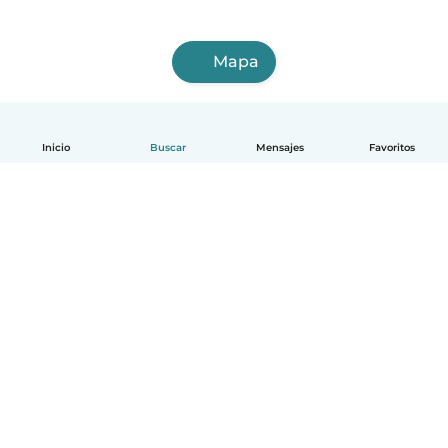
Mapa
Inicio
Buscar
Mensajes
Favoritos
Español
Cómo funciona
Ayuda
Términos y Privacidad
Precios
Datos de la empresa
Babysits para Empresas
Normas de la comunidad