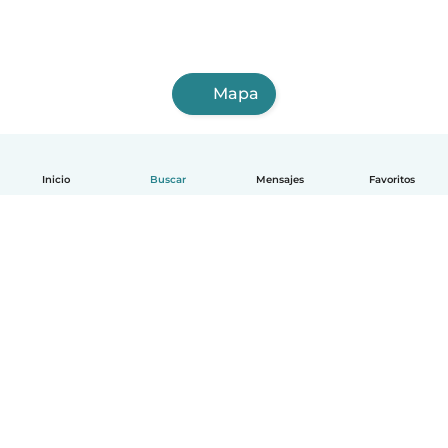
Mapa
Inicio
Buscar
Mensajes
Favoritos
Español
Cómo funciona
Ayuda
Términos y Privacidad
Precios
Datos de la empresa
Babysits para Empresas
Normas de la comunidad