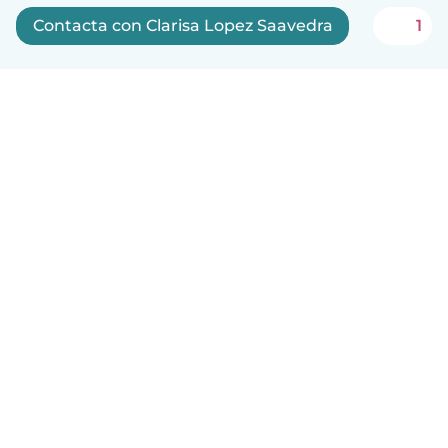
Contacta con Clarisa Lopez Saavedra
1
Español
Cómo funciona
Ayuda
Términos y Privacidad
Precios
Datos de la empresa
Babysits para Empresas
Normas de la comunidad