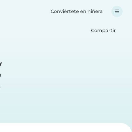
Conviértete en niñera
Compartir
y
a
a