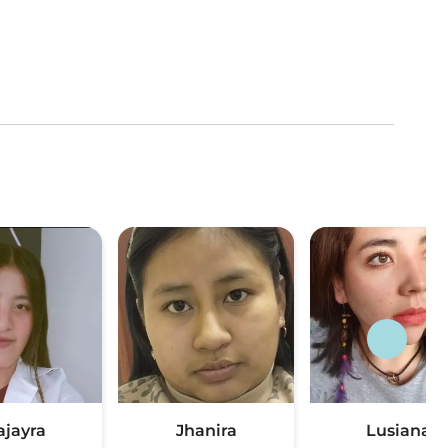
ajayra
Jhanira
Lusiana