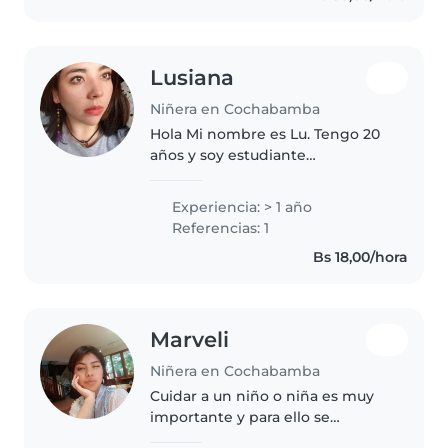
pinto,..
Lusiana
Niñera en Cochabamba
Hola Mi nombre es Lu. Tengo 20
años y soy estudiante
universitaria de una carrera del
área de la salud. Me considero
Experiencia: > 1 año
una persona responsable,
Referencias: 1
paciente, amable y organizada.
Bs 18,00/hora
Aunque..
Marveli
Niñera en Cochabamba
Cuidar a un niño o niña es muy
importante y para ello se
necesitan cualidades de