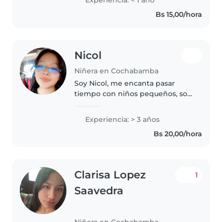
Experiencia: < 1 año
escolar. Tengo formación en
Bs 15,00/hora
parvularia y me encanta dibujar,
hacer manualidades..
Nicol
Niñera en Cochabamba
Soy Nicol, me encanta pasar
tiempo con niños pequeños, soy
muy paciente con ellos, pienso
que son seres muy especiales,
Experiencia: > 3 años
me gusta poder enseñarles
Bs 20,00/hora
nuevas cosas, reforzar
conocimientos..
Clarisa Lopez
1
Saavedra
Niñera en Cochabamba