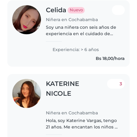
Celida
Nuevo
Niñera en Cochabamba
Soy una niñera con seis años de
experiencia en el cuidado de
niños de todas las edades, desde
bebés hasta adolescentes. Me
Experiencia: > 6 años
encanta dibujar, leer, música y
Bs 18,00/hora
juegos divertidos. Me siento..
KATERINE
3
NICOLE
Niñera en Cochabamba
Hola, soy Katerine Vargas, tengo
21 años. Me encantan los niños y
tengo la facilidad de conectar