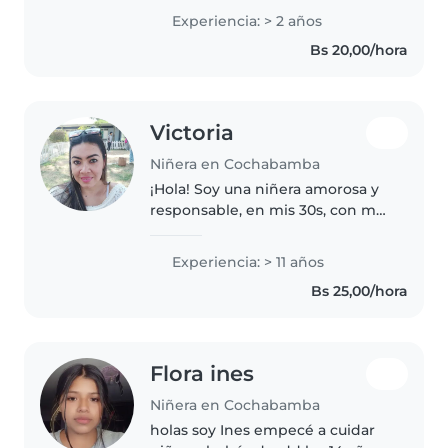
responsabilidad, amabilidad,
Experiencia: > 2 años
paciencia, diversión y tener
Bs 20,00/hora
mucha energía. Aveces se
necesita la ayuda..
Victoria
Niñera en Cochabamba
¡Hola! Soy una niñera amorosa y
responsable, en mis 30s, con más
de 11 años de experiencia
cuidando niños en edad
Experiencia: > 11 años
preescolar. Soy madre, lo que me
Bs 25,00/hora
da una perspectiva única y
paciente..
Flora ines
Niñera en Cochabamba
holas soy Ines empecé a cuidar