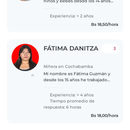
niños y bebés desdd los 14 años
como primos hijos de vecinos y
amigos de la familia cuidando
Experiencia: > 2 años
niños de diversos rangos de
Bs 18,50/hora
edad. Me encanta dibujar, leer..
FÁTIMA DANITZA
3
Niñera en Cochabamba
Mi nombre es Fátima Guzmán y
(1)
desde los 15 años he trabajado
con niños, algo que siempre me
ha llenado de alegría. Disfruto
Experiencia: > 4 años
acompañarlos, ayudarlos y ver
Tiempo promedio de
cómo aprenden cada día.
respuesta: 6 horas
Actualmente..
Bs 18,00/hora