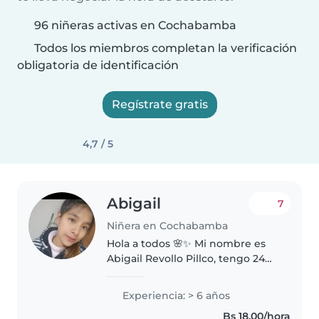
96 niñeras activas en Cochabamba
Todos los miembros completan la verificación
obligatoria de identificación
Regístrate gratis
4,7 / 5
Abigail
7
Niñera en Cochabamba
Hola a todos 🌸✨ Mi nombre es
Abigail Revollo Pillco, tengo 24
años y soy de Cochabamba,
Bolivia 🇧🇴. Una de las cosas que
Experiencia: > 6 años
más me apasiona en la vida es
Bs 18,00/hora
trabajar con niños 💕👶. Desde..