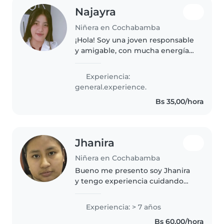
Najayra
Niñera en Cochabamba
¡Hola! Soy una joven responsable
y amigable, con mucha energía y
creatividad para cuidar a tus
hijos. Tengo experiencia con
Experiencia:
niños de todas las edades, desde
general.experience.
pequeños hasta adolescentes...
Bs 35,00/hora
Jhanira
Niñera en Cochabamba
Bueno me presento soy Jhanira
y tengo experiencia cuidando
ñiños tengo dos hermanos y me
considero paciente y amorosa
Experiencia: > 7 años
para cuidar los ñiños y jueguo
Bs 60,00/hora
muchísimo con ellos , cocino,