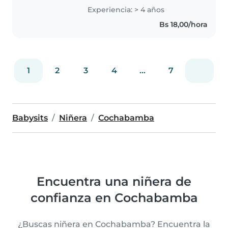
con ellos. Soy una persona
Experiencia: > 4 años
responsable, paciente y
Bs 18,00/hora
dinámica, y me gusta brindar un..
1
2
3
4
...
7
Babysits
Niñera
Cochabamba
Encuentra una niñera de
confianza en Cochabamba
¿Buscas niñera en Cochabamba? Encuentra la