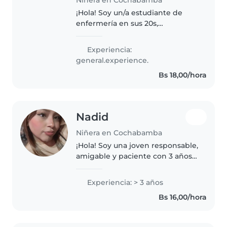
¡Hola! Soy un/a estudiante de
enfermería en sus 20s,
responsable y paciente, que
adora trabajar con niños de todas
Experiencia:
las edades. Me encanta leer
general.experience.
cuentos, hacer manualidades,
Bs 18,00/hora
tocar música..
Nadid
Niñera en Cochabamba
¡Hola! Soy una joven responsable,
amigable y paciente con 3 años
de experiencia cuidando niños
en diferentes edades. Me
Experiencia: > 3 años
encanta dibujar, leer cuentos,
Bs 16,00/hora
hacer manualidades, enseñar
música..