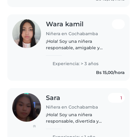
Wara kamil
Niñera en Cochabamba
¡Hola! Soy una niñera
responsable, amigable y
paciente , con 3 años de
experiencia cuidando bebés y
Experiencia: > 3 años
niños pequeños. Me encanta
Bs 15,00/hora
hacer manualidades, música y
juegos, y estoy cómoda con..
Sara
1
Niñera en Cochabamba
¡Hola! Soy una niñera
responsable, divertida y
(1)
tranquila, ideal para cuidar a tus
hijos en edad preescolar y