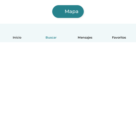
Mapa
Inicio
Buscar
Mensajes
Favoritos
Español
Cómo funciona
Ayuda
Términos y Privacidad
Precios
Datos de la empresa
Babysits para Empresas
Normas de la comunidad