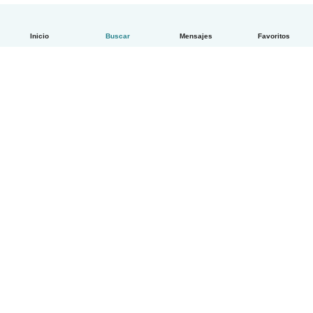
Inicio
Buscar
Mensajes
Favoritos
Español
Cómo funciona
Ayuda
Términos y Privacidad
Precios
Datos de la empresa
Babysits para Empresas
Normas de la comunidad
© Babysits B.V.