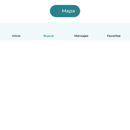
Mapa
Inicio
Buscar
Mensajes
Favoritos
Español
Cómo funciona
Ayuda
Términos y Privacidad
Precios
Datos de la empresa
Babysits para Empresas
Normas de la comunidad