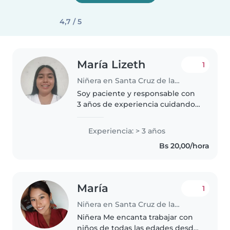
4,7 / 5
María Lizeth
1
Niñera en Santa Cruz de la Sierra
Soy paciente y responsable con
3 años de experiencia cuidando
bebés, niños pequeños y
preescolares. Me encanta leer,
Experiencia: > 3 años
dibujar, manualidades y música.
Bs 20,00/hora
Estoy disponible en vuestro. Si..
María
1
Niñera en Santa Cruz de la Sierra
Niñera Me encanta trabajar con
niños de todas las edades desde