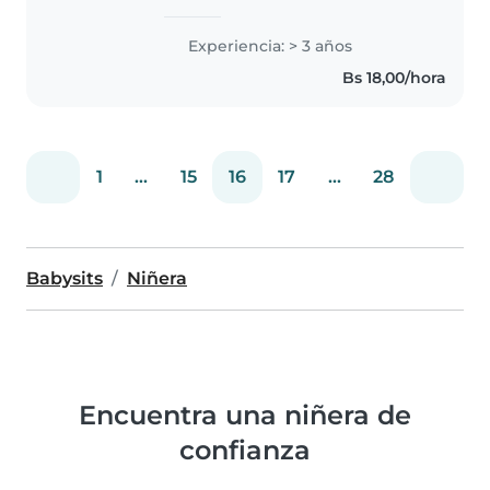
en sus tareas
Experiencia: > 3 años
Bs 18,00/hora
1
...
15
16
17
...
28
Babysits
Niñera
Encuentra una niñera de
confianza