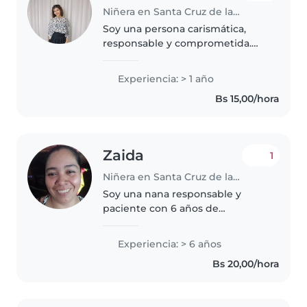
Niñera en Santa Cruz de la Sierra
Soy una persona carismática,
responsable y comprometida.
Tengo 22 años y disfruto
compartir tiempo con los niños
Experiencia: > 1 año
mediante juegos, actividades
Bs 15,00/hora
recreativas y dinámicas
educativas. Me..
Zaida
1
Niñera en Santa Cruz de la Sierra
Soy una nana responsable y
paciente con 6 años de
experiencia cuidando niños
desde bebés hasta adolescentes.
Experiencia: > 6 años
Me encanta leer, dibujar y crear
Bs 20,00/hora
planes de juego divertidos. Me
adapto..