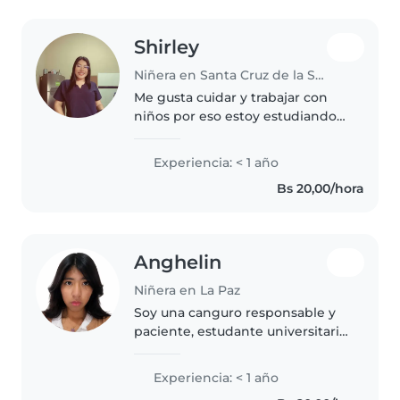
Shirley
Niñera en Santa Cruz de la Sierra
Me gusta cuidar y trabajar con
niños por eso estoy estudiando
ciencias de la educación para
capacitarme mejor en la
Experiencia: < 1 año
enseñanza y aprendizaje de los
Bs 20,00/hora
niños a lo largo de mi carrera fui..
Anghelin
Niñera en La Paz
Soy una canguro responsable y
paciente, estudante universitaria
con habilidades para educar y
entretener a niños de diferentes
Experiencia: < 1 año
edades. Me encanta dibujar, leer,