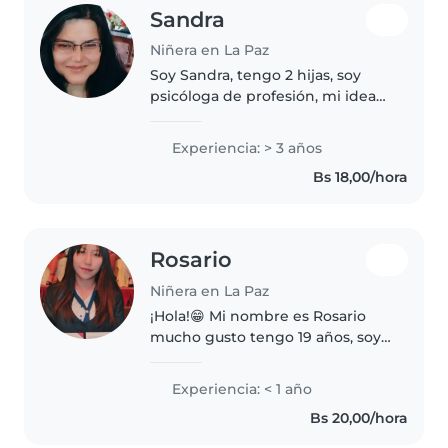
Sandra
Niñera en La Paz
Soy Sandra, tengo 2 hijas, soy
psicóloga de profesión, mi idea
de mejorar el mundo es cuidar y
amar a los niños en la infancia,
Experiencia: > 3 años
niñez y adolescencia. Soy una
Bs 18,00/hora
persona proactiva, creativa,..
Rosario
Niñera en La Paz
¡Hola!😁 Mi nombre es Rosario
mucho gusto tengo 19 años, soy
divertida, amigable y iperactiva.
Tengo experiencia con niños en
Experiencia: < 1 año
edad preescolar y escolar. Estoy
Bs 20,00/hora
cómoda con mascotas,
Actualmente..