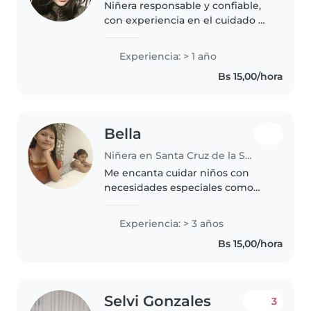
Niñera responsable y confiable,
con experiencia en el cuidado de
niños. Me caracterizo por ser
paciente, cariñosa y atenta,
Experiencia: > 1 año
siempre enfocada en el
Bs 15,00/hora
bienestar, la seguridad y el
desarrollo..
Bella
Niñera en Santa Cruz de la Sierra
Me encanta cuidar niños con
necesidades especiales como
TDAH o retraso en el desarrollo.
Con tres años de experiencia
Experiencia: > 3 años
con bebés, preescolares y
Bs 15,00/hora
escolares, organizo actividades
creativas,..
Selvi Gonzales
3