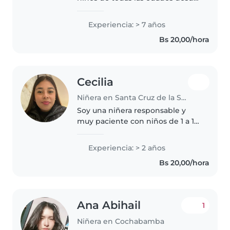
bebés hasta adolescentes y
cuento con siete años de
Experiencia: > 7 años
experiencia. Tengo certificación
Bs 20,00/hora
en primeros auxilios y
experiencia..
Cecilia
Niñera en Santa Cruz de la Sierra
Soy una niñera responsable y
muy paciente con niños de 1 a 12
años. Tengo dos años de
experiencia y actualmente
Experiencia: > 2 años
estudio Parvularia. Me encanta
Bs 20,00/hora
enseñar con juegos,
manualidades y música...
Ana Abihail
1
Niñera en Cochabamba