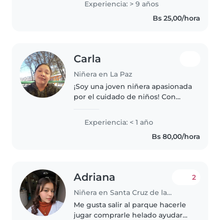
Experiencia: > 9 años
lugar de niños, Tata, Juan de Dios
Bs 25,00/hora
empecé con mis prácticas..
Carla
Niñera en La Paz
¡Soy una joven niñera apasionada
por el cuidado de niños! Con
estudios en parvularia, me
encanta leer, dibujar y música.
Experiencia: < 1 año
Disfruto cuidando bebés y
Bs 80,00/hora
pequeños, acompañándolos con
alegría...
Adriana
2
Niñera en Santa Cruz de la Sierra
Me gusta salir al parque hacerle
jugar comprarle helado ayudar