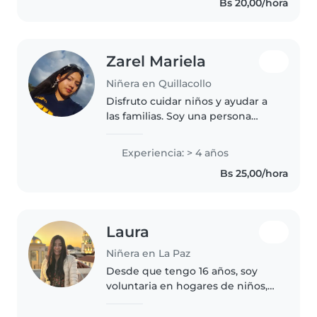
Bs 20,00/hora
cantar y jugar. Puedo..
Zarel Mariela
Niñera en Quillacollo
Disfruto cuidar niños y ayudar a
las familias. Soy una persona
tranquila, confiable, organizada y
siempre doy lo mejor de mí para
Experiencia: > 4 años
que se sientan seguros y felices.
Bs 25,00/hora
Laura
Niñera en La Paz
Desde que tengo 16 años, soy
voluntaria en hogares de niños,
me gusta mucho el cuidado de
infancias, a los 22 años en el