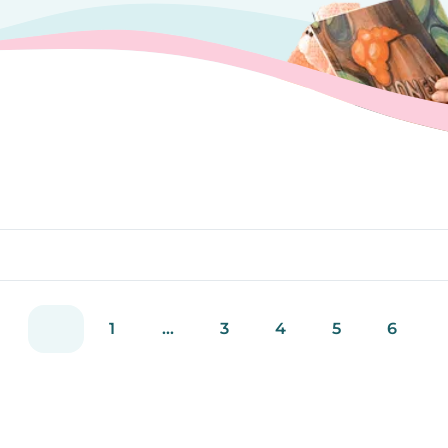
1
...
3
4
5
6