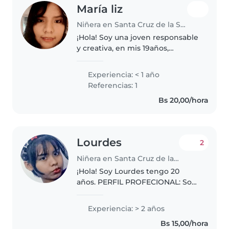
María liz
Niñera en Santa Cruz de la Sierra
¡Hola! Soy una joven responsable
y creativa, en mis 19años,
apasionada por el cuidado de
niños. Tengo experiencia con
Experiencia: < 1 año
niños en edad escolar y me
Referencias: 1
encanta dibujar, leer cuentos y
Bs 20,00/hora
hacer..
Lourdes
2
Niñera en Santa Cruz de la Sierra
¡Hola! Soy Lourdes tengo 20
años. PERFIL PROFECIONAL: Soy
una persona paciente, amable,
alegra. Me gusta enseñar, jugar,
Experiencia: > 2 años
escuchar y acompañar a niñas y
Bs 15,00/hora
niños en actividades recreativas..