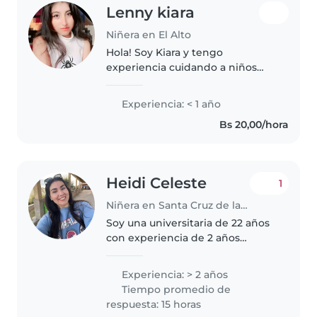
Lenny kiara
Niñera en El Alto
Hola! Soy Kiara y tengo
experiencia cuidando a niños
desde un año de edad hasta 15
años, también en mascotas Me
Experiencia: < 1 año
gusta: dibujar,cocinar,leer,limpio
Bs 20,00/hora
y hago actividades con
música,juego..
Heidi Celeste
1
Niñera en Santa Cruz de la Sierra
Soy una universitaria de 22 años
con experiencia de 2 años
cuidando a bebés y niños
pequeños. Soy amigable,
Experiencia: > 2 años
paciente y bondadosa, y me
Tiempo promedio de
encanta estar con los niños.
respuesta: 15 horas
Puedo ayudar con..