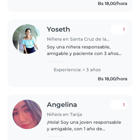
Bs 18,00/hora
Yoseth
1
Niñera en Santa Cruz de la Sierra
Soy una niñera responsable,
amigable y paciente con 3 años
de experiencia cuidando niños.
Ayudo con las tareas en casa;me
Experiencia: > 3 años
gusta hacer manualidades y me
Bs 18,00/hora
apasiona la música. 😊 También..
Angelina
1
Niñera en Tarija
¡Hola! Soy una joven responsable
y amigable, con 1 año de
experiencia cuidando niños de