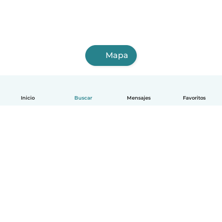
Mapa
Inicio
Buscar
Mensajes
Favoritos
Español
Cómo funciona
Ayuda
Términos y Privacidad
Precios
Datos de la empresa
Babysits para Empresas
Normas de la comunidad