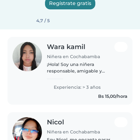
Regístrate gratis
4,7 / 5
Wara kamil
Niñera en Cochabamba
¡Hola! Soy una niñera
responsable, amigable y
paciente , con 3 años de
experiencia cuidando bebés y
Experiencia: > 3 años
niños pequeños. Me encanta
Bs 15,00/hora
hacer manualidades, música y
juegos, y estoy cómoda con..
Nicol
Niñera en Cochabamba
Soy Nicol, me encanta pasar