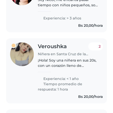
tiempo con niños pequeños, soy
muy paciente con ellos, pienso
que son seres muy especiales,
Experiencia: > 3 años
me gusta poder enseñarles
Bs 20,00/hora
nuevas cosas, reforzar
conocimientos..
Veroushka
2
Niñera en Santa Cruz de la Sierra
¡Hola! Soy una niñera en sus 20s,
con un corazón lleno de
paciencia y creatividad. Aunque
soy nueva en el cuidado infantil,
Experiencia: < 1 año
estoy lista para aprender y
Tiempo promedio de
ofrecer un ambiente seguro y..
respuesta: 1 hora
Bs 20,00/hora