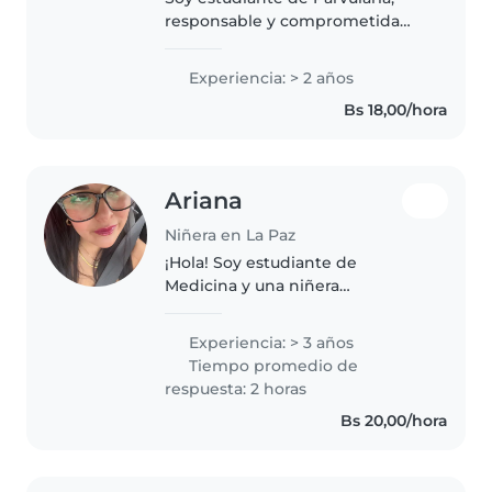
responsable y comprometida
con brindar un cuidado seguro y
con cariño. Trabajo en un centro
Experiencia: > 2 años
infantil.
Bs 18,00/hora
Ariana
Niñera en La Paz
¡Hola! Soy estudiante de
Medicina y una niñera
responsable, paciente y cariñosa.
Tengo experiencia cuidando
Experiencia: > 3 años
niños de diferentes edades,
Tiempo promedio de
especialmente porque desde
respuesta: 2 horas
joven ayudé a cuidar..
Bs 20,00/hora