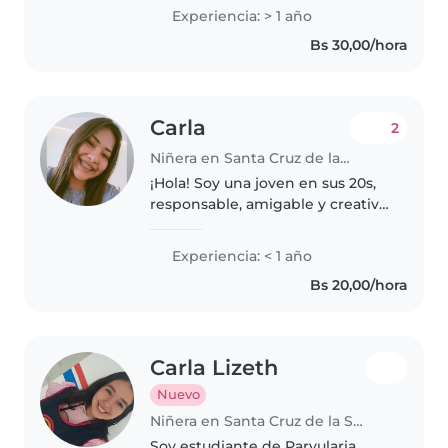
todas las edades. Estudio
Experiencia: > 1 año
medicina, tengo certificación en
Bs 30,00/hora
primeros auxilios y me encanta
ayudar..
Carla
2
Niñera en Santa Cruz de la Sierra
¡Hola! Soy una joven en sus 20s,
responsable, amigable y creativa,
apasionada por el cuidado de
niños. Aunque soy nueva en el
Experiencia: < 1 año
cuidado infantil, tengo un
Bs 20,00/hora
corazón lleno de amor y energía..
Carla Lizeth
Nuevo
Niñera en Santa Cruz de la Sierra
Soy estudiante de Parvularia,