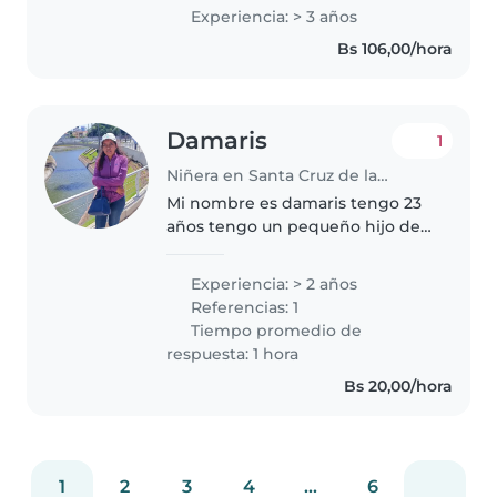
experiencia con niños con
Experiencia: > 3 años
necesidades especiales, como
Bs 106,00/hora
autismo. Domino manualidades,
música y cuentos..
Damaris
1
Niñera en Santa Cruz de la Sierra
Mi nombre es damaris tengo 23
años tengo un pequeño hijo de 2
años, m gusta jugar con el,
aprendí a hacer voces de sus
Experiencia: > 2 años
dibujos preferidos, se cocinar
Referencias: 1
comidas saludables, se preparar..
Tiempo promedio de
respuesta: 1 hora
Bs 20,00/hora
1
2
3
4
...
6