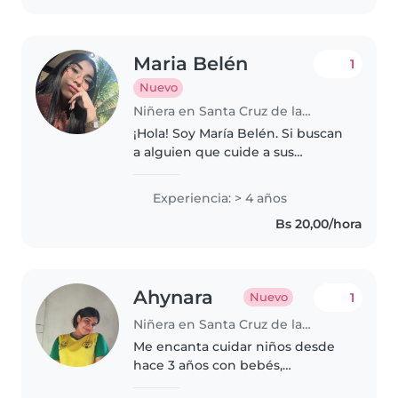
Maria Belén
1
Nuevo
Niñera en Santa Cruz de la Sierra
¡Hola! Soy María Belén. Si buscan
a alguien que cuide a sus
pequeños mientras se divierten
aprendiendo, ¡soy la persona
Experiencia: > 4 años
indicada! Tengo experiencia
Bs 20,00/hora
organizando juegos didácticos y..
Ahynara
1
Nuevo
Niñera en Santa Cruz de la Sierra
Me encanta cuidar niños desde
hace 3 años con bebés,
preescolares y escolares. Tengo