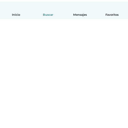
Inicio
Buscar
Mensajes
Favoritos
Español
Cómo funciona
Ayuda
Términos y Privacidad
Precios
Datos de la empresa
Babysits para Empresas
Normas de la comunidad
© Babysits B.V.